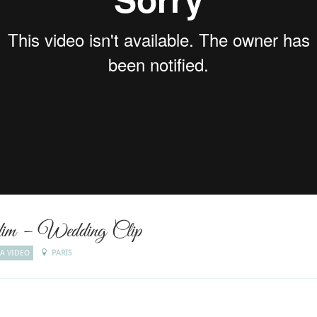
im – Wedding Clip
A VIDEO
PARIS