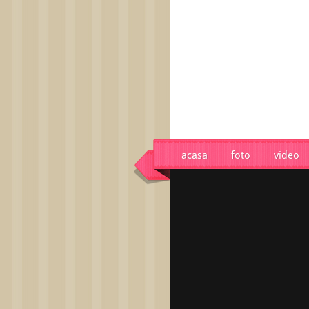
acasa
foto
video